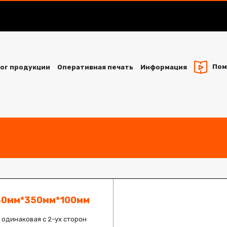
Пом
ог продукции
Оперативная печать
Информация
30мм*350мм*100мм
 одинаковая с 2-ух сторон