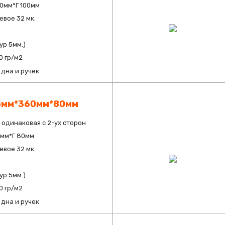
0мм*Г 100мм
вое 32 мк.
ур 5мм.)
0 гр/м2
дна и ручек
5мм*360мм*80мм
 одинаковая с 2-ух сторон
0мм*Г 80мм
вое 32 мк.
ур 5мм.)
0 гр/м2
дна и ручек